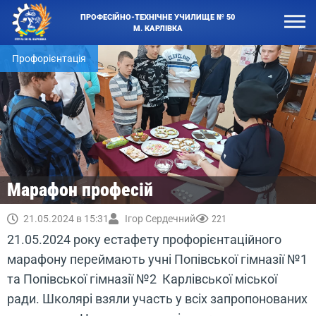
ПРОФЕСІЙНО-ТЕХНІЧНЕ УЧИЛИЩЕ № 50
М. КАРЛІВКА
Профорієнтація
Марафон професій
21.05.2024 в 15:31
Ігор Сердечний
221
21.05.2024 року естафету профорієнтаційного
марафону переймають учні Попівської гімназії №1
та Попівської гімназії №2 Карлівської міської
ради. Школярі взяли участь у всіх запропонованих