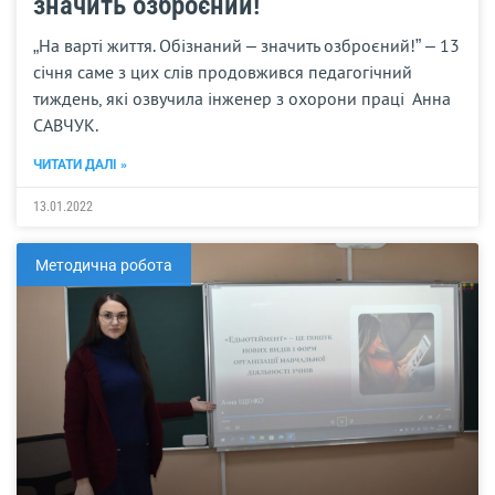
значить озброєний!”
„На варті життя. Обізнаний – значить озброєний!” – 13
січня саме з цих слів продовжився педагогічний
тиждень, які озвучила інженер з охорони праці Анна
САВЧУК.
ЧИТАТИ ДАЛІ »
13.01.2022
Методична робота