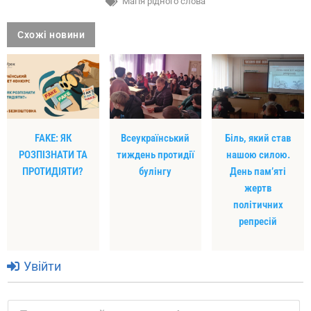
Магія рідного слова
Схожі новини
FAKE: ЯК
Всеукраїнський
Біль, який став
РОЗПІЗНАТИ ТА
тиждень протидії
нашою силою.
ПРОТИДІЯТИ?
булінгу
День пам’яті
жертв
політичних
репресій
Увійти