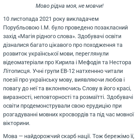
Мово рідна моя, не мовчи!
10 листопада 2021 року викладачем
Порубльовою І.М. було проведено позакласний
захід «Магія рідного слова». Здобувачі освіти
дізналися багато цікавого про походження та
розвиток української мови, переглянули
відеоматеріали про Кирила і Мефодія та Нестора
Літописця. Учні групи ЕВ-12 натхеннно читали
поезії про українську мову, виявляючи любов і
повагу до неї та вклоняючись Слову в його красі,
виразності, неповторності та розмаїтті. Здобувачі
освіти продемонстрували свою ерудицію при
розгадуванні мовних кросвордів та під час мовної
вікторини.
Мова — найдорожчий скарб нації. Тож бережімо її,