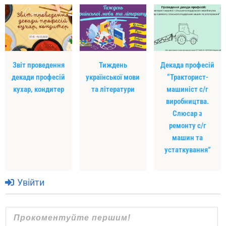
Звіт проведення
Тиждень
Декада професій
декади професій
української мови
“Тракторист-
кухар, кондитер
та літератури
машиніст с/г
виробництва.
Слюсар з
ремонту с/г
машин та
устаткування”
Увійти