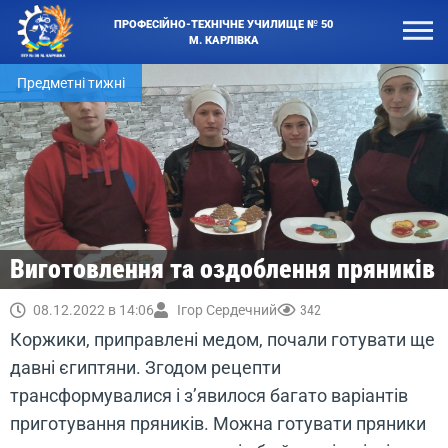
ПРОФЕСІЙНО-ТЕХНІЧНЕ УЧИЛИЩЕ № 50
М. КАРЛІВКА
Предметні тижні
Виготовлення та оздоблення пряників
08.12.2022 в 14:06
Ігор Сердечний
342
Коржики, приправлені медом, почали готувати ще
давні єгиптяни. Згодом рецепти
трансформувалися і з’явилося багато варіантів
приготування пряників. Можна готувати пряники