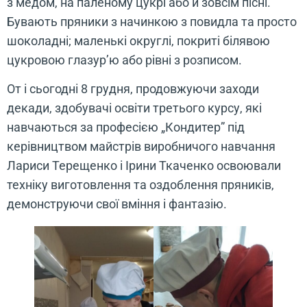
з медом, на паленому цукрі або й зовсім пісні.
Бувають пряники з начинкою з повидла та просто
шоколадні; маленькі округлі, покриті білявою
цукровою глазур’ю або рівні з розписом.
От і сьогодні 8 грудня, продовжуючи заходи
декади, здобувачі освіти третього курсу, які
навчаються за професією „Кондитер” під
керівництвом майстрів виробничого навчання
Лариси Терещенко і Ірини Ткаченко освоювали
техніку виготовлення та оздоблення пряників,
демонструючи свої вміння і фантазію.