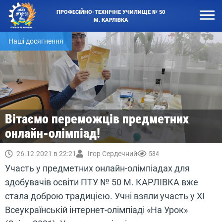
ПРОФЕСІЙНО-ТЕХНІЧНЕ УЧИЛИЩЕ № 50
М. КАРЛІВКА
Наші досягнення
Вітаємо переможців предметних
онлайн-олімпіад!
26.12.2021 в 22:21
Ігор Сердечний
584
Участь у предметних онлайн-олімпіадах для
здобувачів освіти ПТУ № 50 М. КАРЛІВКА вже
стала доброю традицією. Учні взяли участь у XI
Всеукраїнській інтернет-олімпіаді «На Урок»