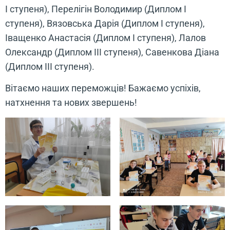
І ступеня), Перелігін Володимир (Диплом І
ступеня), Вязовська Дарія (Диплом І ступеня),
Іващенко Анастасія (Диплом І ступеня), Лалов
Олександр (Диплом ІІІ ступеня), Савенкова Діана
(Диплом ІІІ ступеня).
Вітаємо наших переможців! Бажаємо успіхів,
натхнення та нових звершень!