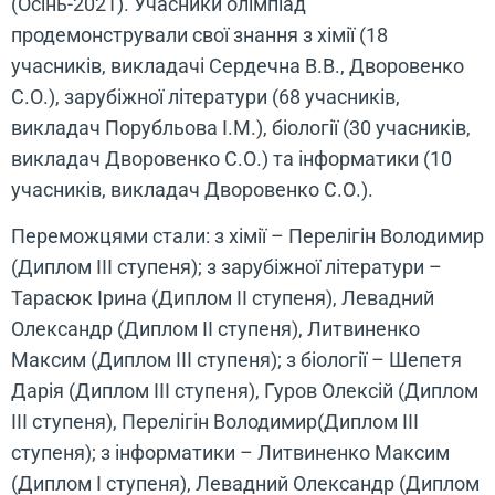
(Осінь-2021). Учасники олімпіад
продемонстрували свої знання з хімії (18
учасників, викладачі Сердечна В.В., Дворовенко
С.О.), зарубіжної літератури (68 учасників,
викладач Порубльова І.М.), біології (30 учасників,
викладач Дворовенко С.О.) та інформатики (10
учасників, викладач Дворовенко С.О.).
Переможцями стали: з хімії – Перелігін Володимир
(Диплом ІІІ ступеня); з зарубіжної літератури –
Тарасюк Ірина (Диплом ІІ ступеня), Левадний
Олександр (Диплом ІІ ступеня), Литвиненко
Максим (Диплом ІІІ ступеня); з біології – Шепетя
Дарія (Диплом ІІІ ступеня), Гуров Олексій (Диплом
ІІІ ступеня), Перелігін Володимир(Диплом ІІІ
ступеня); з інформатики – Литвиненко Максим
(Диплом І ступеня), Левадний Олександр (Диплом