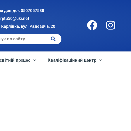
ля довідок 0507057588
arptu50@ukr.net
 Карлівка, вул. Радевича, 20
світній процес
Кваліфікаційний центр