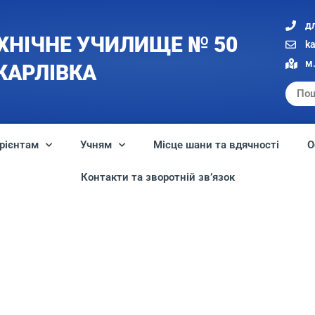
д
ХНІЧНЕ УЧИЛИЩЕ № 50
k
м.
 КАРЛІВКА
рієнтам
Учням
Місце шани та вдячності
О
Контакти та зворотній зв’язок