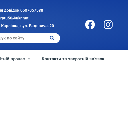
ля довідок 0507057588
arptu50@ukr.net
 Карлівка, вул. Радевича, 20
ітній процес
Контакти та зворотній зв’язок