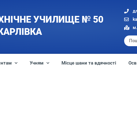
д
ХНІЧНЕ УЧИЛИЩЕ № 50
k
м.
 КАРЛІВКА
єнтам
Учням
Місце шани та вдячності
Осв