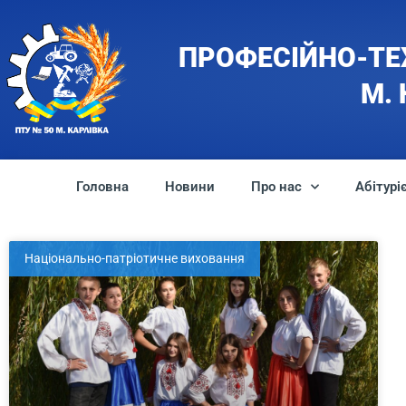
ПРОФЕСІЙНО-ТЕ
М.
Головна
Новини
Про нас
Абітурі
Національно-патріотичне виховання