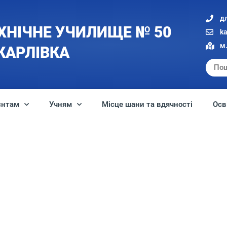
д
ХНІЧНЕ УЧИЛИЩЕ № 50
k
м.
 КАРЛІВКА
єнтам
Учням
Місце шани та вдячності
Осв