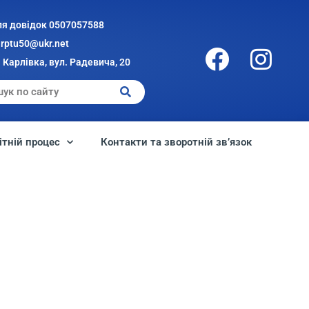
ля довідок 0507057588
arptu50@ukr.net
 Карлівка, вул. Радевича, 20
ітній процес
Контакти та зворотній зв’язок