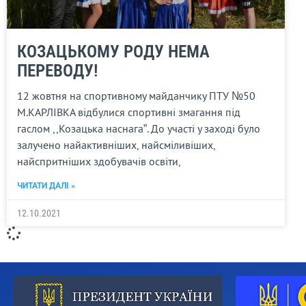
КОЗАЦЬКОМУ РОДУ НЕМА
ПЕРЕВОДУ!
12 жовтня на спортивному майданчику ПТУ №50
М.КАРЛІВКА відбулися спортивні змагання під
гаслом ,,Козацька наснага”. До участі у заході було
залучено найактивніших, найсміливіших,
найспритніших здобувачів освіти,
ЧИТАТИ ДАЛІ »
12.10.2021