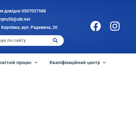
ля довідок 0507057588
arptu50@ukr.net
 Карлівка, вул. Радевича, 20
світній процес
Кваліфікаційний центр