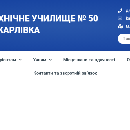
д
ХНІЧНЕ УЧИЛИЩЕ № 50
k
м.
 КАРЛІВКА
рієнтам
Учням
Місце шани та вдячності
О
Контакти та зворотній зв’язок