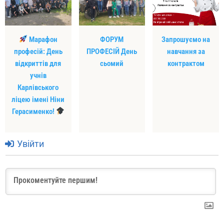
Марафон
ФОРУМ
Запрошуємо на
професій: День
ПРОФЕСІЙ День
навчання за
відкриттів для
сьомий
контрактом
учнів
Карлівського
ліцею імені Ніни
Герасименко!
Увійти