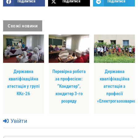
Поділитися
Поділитися
Поділитися
Схожі новини
Державна
Перевірна робота
Державна
кваліфікаційна
за професією:
кваліфікаційна
атестація у групі
“Кондитер”,
атестація з
ККс-26
кондитер 3-го
професії
розряду
«Електрогазозварни
Увійти