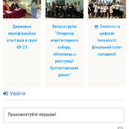
Державна
Випуск групи
Точність та
кваліфікаційна
“Оператор
цифрові
атестація в групі
комп’ютерного
технології:
КК-23
набору,
фінальний іспит
обліковець з
складено!
реєстрації
бухгалтерських
даних”
Увійти