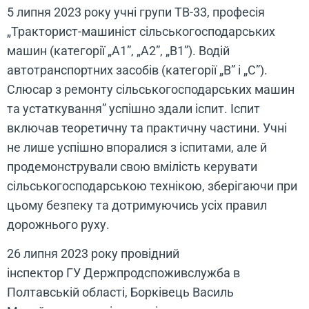
5 липня 2023 року учні групи ТВ-33, професія
„Тракторист-машиніст сільськогосподарських
машин (категорії „А1”, „А2”, „В1”). Водій
автотранспортних засобів (категорії „В” і „С”).
Слюсар з ремонту сільськогосподарських машин
та устаткування” успішно здали іспит. Іспит
включав теоретичну та практичну частини. Учні
не лише успішно впоралися з іспитами, але й
продемонстрували свою вмілість керувати
сільськогосподарською технікою, зберігаючи при
цьому безпеку та дотримуючись усіх правил
дорожнього руху.
26 липня 2023 року провідний
інспектор ГУ Держпродспоживслужба в
Полтавській області, Борківець Василь