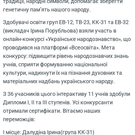
традиції, народні символи, допомагає зберегти
генетичну пам’ять нашого народу.
Здобувачі освіти груп ЕВ-12, ТВ-23, КК-31 та ЕВ-32
(викладач Ірина Порубльова) взяли участь в
онлайн-конкурсі «Українське народознавство», що
проводився на платформі «Всеосвіта». Мета
конкурсу: підвищити рівень народознавчих знань
учнів, сприяти формуванню національної
культури, надихнути їх на пізнання духовних та
матеріальних надбань українського народу.
З 36 учасників цього інтерактиву 11 учнів здобули
Дипломи І, ІІ та ІІІ ступенів. Усі конкурсанти
отримали сертифікати. Вітаємо наших
переможців:
І місце: Далудіна Ірина(група КК-31)