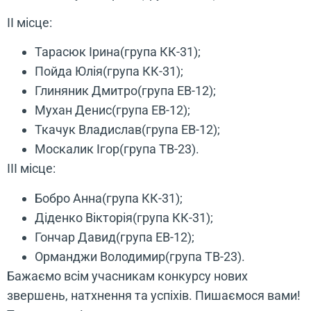
ІІ місце:
Тарасюк Ірина(група КК-31);
Пойда Юлія(група КК-31);
Глиняник Дмитро(група ЕВ-12);
Мухан Денис(група ЕВ-12);
Ткачук Владислав(група ЕВ-12);
Москалик Ігор(група ТВ-23).
ІІІ місце:
Бобро Анна(група КК-31);
Діденко Вікторія(група КК-31);
Гончар Давид(група ЕВ-12);
Орманджи Володимир(група ТВ-23).
Бажаємо всім учасникам конкурсу нових
звершень, натхнення та успіхів. Пишаємося вами!