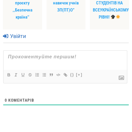
проєкту
навичок учнів
СТУДЕНТІВ НА
,,Безпечна
ЗП(ПТ)О”
ВСЕУКРАЇНСЬКОМУ
країна’’
РІВНІ!
Увійти
{}
[+]
0
КОМЕНТАРІВ