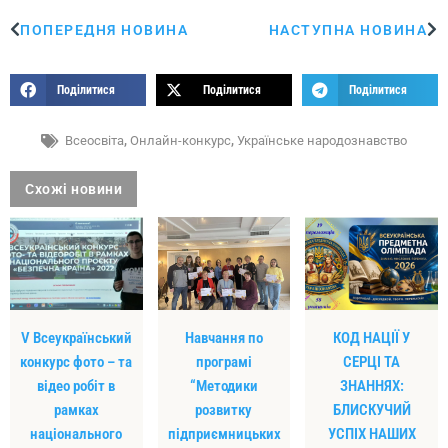
ПОПЕРЕДНЯ НОВИНА
НАСТУПНА НОВИНА
Поділитися
Поділитися
Поділитися
Всеосвіта
,
Онлайн-конкурс
,
Українське народознавство
Схожі новини
V Всеукраїнський
Навчання по
КОД НАЦІЇ У
конкурс фото – та
програмі
СЕРЦІ ТА
відео робіт в
“Методики
ЗНАННЯХ:
рамках
розвитку
БЛИСКУЧИЙ
національного
підприємницьких
УСПІХ НАШИХ