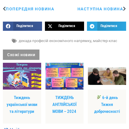
ПОПЕРЕДНЯ НОВИНА
НАСТУПНА НОВИНА
Поділитися
Поділитися
Поділитися
декада професій економічного напрямку
,
майстер-клас
Схожі новини
Тиждень
ТИЖДЕНЬ
6-й день
української мови
АНГЛІЙСЬКОЇ
Тижня
та літератури
МОВИ – 2024
доброчесності