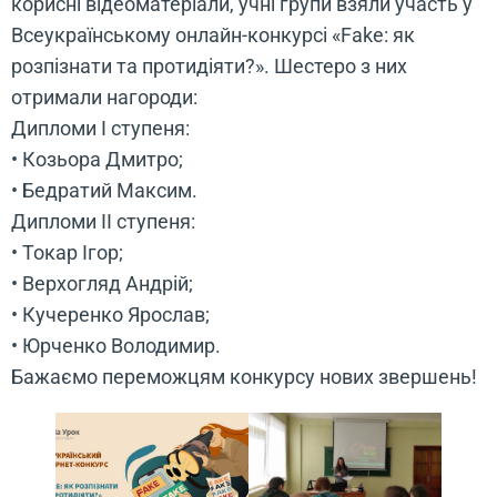
корисні відеоматеріали, учні групи взяли участь у
Всеукраїнському онлайн-конкурсі «Fake: як
розпізнати та протидіяти?». Шестеро з них
отримали нагороди:
Дипломи І ступеня:
• Козьора Дмитро;
• Бедратий Максим.
Дипломи ІІ ступеня:
• Токар Ігор;
• Верхогляд Андрій;
• Кучеренко Ярослав;
• Юрченко Володимир.
Бажаємо переможцям конкурсу нових звершень!