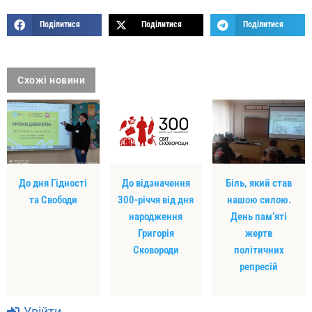
Поділитися
Поділитися
Поділитися
Схожі новини
До дня Гідності
До відзначення
Біль, який став
та Свободи
300-річчя від дня
нашою силою.
народження
День пам’яті
Григорія
жертв
Сковороди
політичних
репресій
Увійти