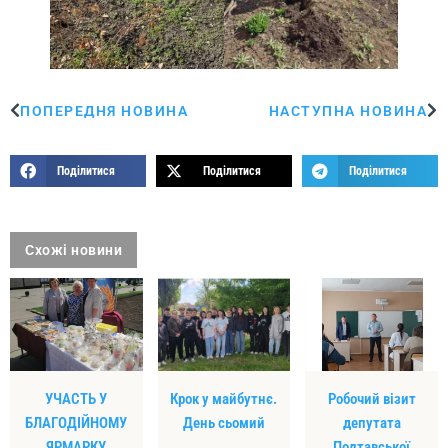
ПОПЕРЕДНЯ НОВИНА
НАСТУПНА НОВИНА
Поділитися
Поділитися
Поділитися
Схожі новини
УЧАСТЬ У
Крок у майбутнє.
Робочий візит
БЛАГОДІЙНОМУ
День сьомий
депутата
ЯРМАРКУ
Полтавської