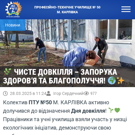
ПРОФЕСІЙНО-ТЕХНІЧНЕ УЧИЛИЩЕ № 50
М. КАРЛІВКА
Новини
ЧИСТЕ ДОВКІЛЛЯ – ЗАПОРУКА
ЗДОРОВ’Я ТА БЛАГОПОЛУЧЧЯ!
28.03.2025 в 11:24
Ігор Сердечний
977
Колектив
ПТУ №50
М. КАРЛІВКА активно
долучився до відзначення
Дня довкілля
!
Працівники та учні училища взяли участь у низці
екологічних ініціатив, демонструючи свою