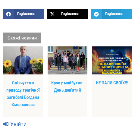
Поділитися
Поділитися
Поділитися
Схожі новини
Співчуття з
Крок у майбутнє.
НЕ ПАЛИ СВОЇХ!!!
приводу трагічної
День дев’ятий
загибелі Богдана
Ємельянова
Увійти