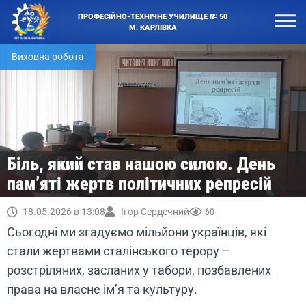
ПРОФЕСІЙНО-ТЕХНІЧНЕ УЧИЛИЩЕ № 50
М. КАРЛІВКА
Виховна робота
Біль, який став нашою силою. День
пам’яті жертв політичних репресій
18.05.2026 в 13:08
Ігор Сердечний
60
Сьогодні ми згадуємо мільйони українців, які
стали жертвами сталінського терору –
розстріляних, засланих у табори, позбавлених
права на власне ім’я та культуру.