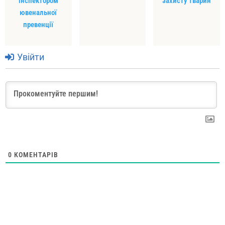
інспектором
захисту тварин
ювенальної
превенції
Увійти
0
КОМЕНТАРІВ