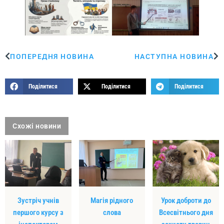
ПОПЕРЕДНЯ НОВИНА
НАСТУПНА НОВИНА
Поділитися
Поділитися
Поділитися
Схожі новини
Зустріч учнів
Магія рідного
Урок доброти до
першого курсу з
слова
Всесвітнього дня