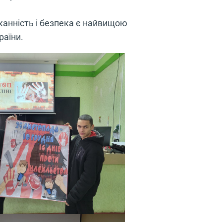
орканність і безпека є найвищою
раїни.