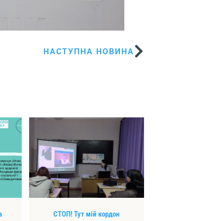
НАСТУПНА НОВИНА
а
СТОП! Тут мій кордон