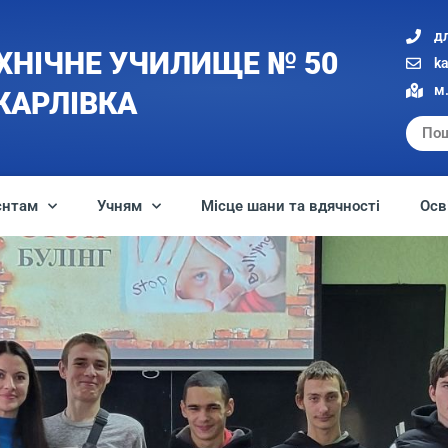
д
ХНІЧНЕ УЧИЛИЩЕ № 50
k
м.
 КАРЛІВКА
єнтам
Учням
Місце шани та вдячності
Осв