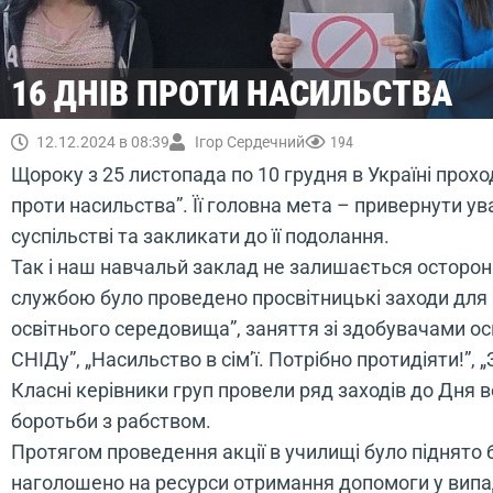
16 ДНІВ ПРОТИ НАСИЛЬСТВА
12.12.2024 в 08:39
Ігор Сердечний
194
Щороку з 25 листопада по 10 грудня в Україні прохо
проти насильства”. Її головна мета – привернути у
суспільстві та закликати до її подолання.
Так і наш навчальй заклад не залишається осторо
службою було проведено просвітницькі заходи для 
освітнього середовища”, заняття зі здобувачами осв
СНІДу”, „Насильство в сім’ї. Потрібно протидіяти!”,
Класні керівники груп провели ряд заходів до Дня
боротьби з рабством.
Протягом проведення акції в училищі було піднято 
наголошено на ресурси отримання допомоги у випадк