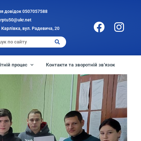
ля довідок 0507057588
arptu50@ukr.net
 Карлівка, вул. Радевича, 20
ітній процес
Контакти та зворотній зв’язок