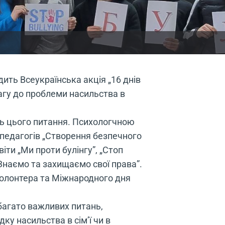
дить Всеукраїнська акція „16 днів
вагу до проблеми насильства в
нь цього питання. Психологчною
педагогів „Створення безпечного
іти „Ми проти булінгу”, „Стоп
 „Знаємо та захищаємо свої права”.
 волонтера та Міжнародного дня
багато важливих питань,
у насильства в сім’ї чи в