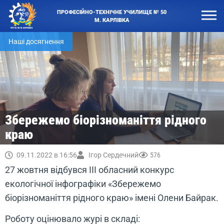
ПРОФЕСІЙНО-ТЕХНІЧНЕ УЧИЛИЩЕ № 50
М. КАРЛІВКА
Наші досягнення
Збережемо біорізноманіття рідного
краю
09.11.2022 в 16:56
Ігор Сердечний
576
27 жовтня відбувся ІІІ обласний конкурс
екологічної інфографіки «Збережемо
біорізноманіття рідного краю» імені Олени Байрак.
Роботу оцінювало журі в складі: