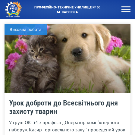
ПРОФЕСІЙНО-ТЕХНІЧНЕ УЧИЛИЩЕ № 50
М. КАРЛІВКА
Виховна робота
Урок доброти до Всесвітнього дня
захисту тварин
У групі ОК-34 з професії ,,Оператор комп’ютерного
набору». Касир торговельного залу’’ проведений урок