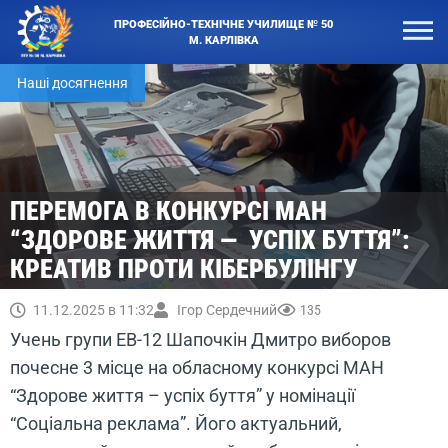
ПРОФЕСІЙНО-ТЕХНІЧНЕ УЧИЛИЩЕ № 50
М. КАРЛІВКА
Наші досягнення
ПЕРЕМОГА В КОНКУРСІ МАН
“ЗДОРОВЕ ЖИТТЯ — УСПІХ БУТТЯ”:
КРЕАТИВ ПРОТИ КІБЕРБУЛІНГУ
11.12.2025 в 11:32
Ігор Сердечний
135
Учень групи ЕВ-12 Шапочкін Дмитро виборов
почесне 3 місце на обласному конкурсі МАН
“Здорове життя – успіх буття” у номінації
“Соціальна реклама”. Його актуальний,