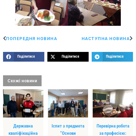
ПОПЕРЕДНЯ НОВИНА
НАСТУПНА НОВИНА
Поділитися
Поділитися
Поділитися
Схожі новини
Державна
Іспит з предмета
Перевірна робота
кваліфікаційна
“Основи
за професією: