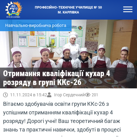
ПРОФЕСІЙНО-ТЕХНІЧНЕ УЧИЛИЩЕ № 50
М. КАРЛІВКА
Навчально-виробнича робота
Отримання кваліфікації кухар 4
розряду в групі ККс-26
11.11.2024 в 15:42
Ігор Сердечний
201
Вітаємо здобувачів освіти групи ККс-26 з
успішним отриманням кваліфікації кухар 4
розряду! Дорогі учні! Ваш теоретичний багаж
знань та практичні навички, здобуті в процесі