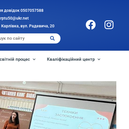
ля довідок 0507057588
arptu50@ukr.net
 Карлівка, вул. Радевича, 20
світній процес
Кваліфікаційний центр