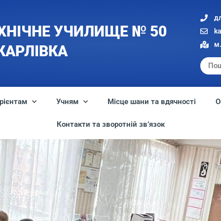
д
ХНІЧНЕ УЧИЛИЩЕ № 50
k
м.
 КАРЛІВКА
рієнтам
Учням
Місце шани та вдячності
О
Контакти та зворотній зв’язок