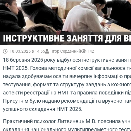
ІНСТРУКТИВНЕ ЗАНЯТТЯ ДЛЯ В
18.03.2025 в 14:55
Ігор Сердечний
142
18 березня 2025 року відбулося інструктивне занят
НМТ 2025. Голова методичної комісії загальноосвіт
надала здобувачам освіти вичерпну інформацію про
тестування, формат та структуру завдань з кожного
аспекти реєстрації на НМТ та правила поведінки пі
Присутнім було надано рекомендації та вручено па
успішного складання НМТ 2025.
Практичний психолог Литвинець М.В. пояснила учня
складання національного мультипредметного тесту