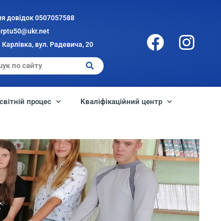
ля довідок 0507057588
arptu50@ukr.net
 Карлівка, вул. Радевича, 20
світній процес
Кваліфікаційний центр