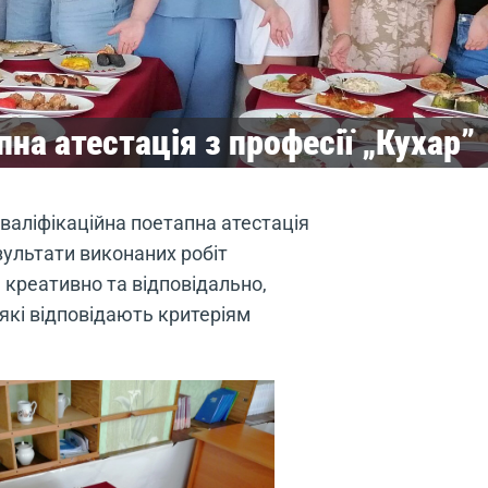
на атестація з професії „Кухар”
кваліфікаційна поетапна атестація
езультати виконаних робіт
 креативно та відповідально,
 які відповідають критеріям