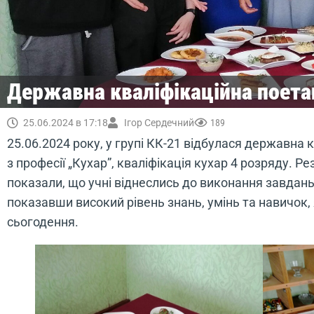
Державна кваліфікаційна поетап
25.06.2024 в 17:18
Ігор Сердечний
189
25.06.2024 року, у групі КК-21 відбулася державна 
з професії „Кухар”, кваліфікація кухар 4 розряду. Р
показали, що учні віднеслись до виконання завдань
показавши високий рівень знань, умінь та навичок,
сьогодення.