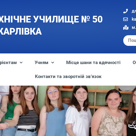
д
ХНІЧНЕ УЧИЛИЩЕ № 50
k
м.
 КАРЛІВКА
рієнтам
Учням
Місце шани та вдячності
О
Контакти та зворотній зв’язок