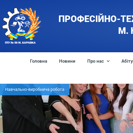
ПРОФЕСІЙНО-ТЕ
М.
Головна
Новини
Про нас
Абіту
Навчально-виробнича робота