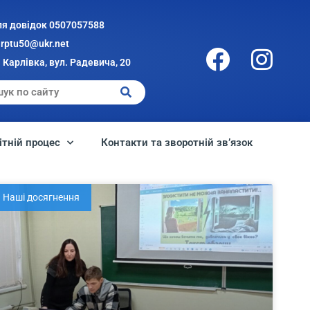
ля довідок 0507057588
arptu50@ukr.net
 Карлівка, вул. Радевича, 20
ітній процес
Контакти та зворотній зв’язок
Наші досягнення