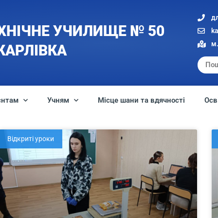
д
ХНІЧНЕ УЧИЛИЩЕ № 50
k
м.
 КАРЛІВКА
єнтам
Учням
Місце шани та вдячності
Осв
Відкриті уроки